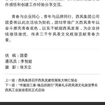
作感悟和创建工作经验分享交流。
青春与企业同心，青年与品牌同行。西凤集团公司
团委将以此次活动为契机，团结带领广大西凤青年以
奋斗擦亮青春底色，以实干赋能西凤发展，为企业持
续做强做优、传承三千年凤香文化根脉贡献青春力
量。
供 稿：团委
通讯员：李智超
摄 影：张天立
上一篇：
西凤集团召开西凤党建馆展陈大纲汇报会
下一篇：
“华服游三秦·臻品丝路行”周秦礼乐西凤酒文化旅游季在
西凤工业旅游景区正式启动