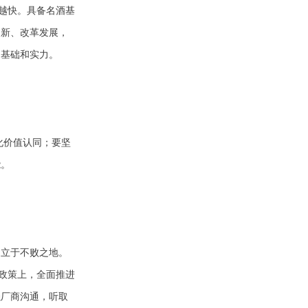
越快。具备名酒基
创新、改革发展，
的基础和实力。
化价值认同；要坚
能。
中立于不败之地。
政策上，全面推进
强厂商沟通，听取