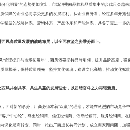
强分化明显”的态势更加突出，市场消费向品牌和品质集中的步伐只会越来
品质保障的企业必将享受更多的发展红利。从企业自身看，经过多年开拓
科学稳健的战略体系、营销体系、产品体系和产能体系，具备了更进一步
进西凤高质量发展的战略布局，以全面攻坚之姿乘势而上。
西凤“管理提升与市场拓展年”，西凤酒要坚持品牌引领，提升品牌高度，强
固质量根基，保持质量领先；坚持文化铸魂，建设文化高地，推动文化赋
化西凤共创共享、共生共赢的发展理念，以团结奋斗之力再谱新篇。
点，面对新的形势，厂商必须本着“双赢”的理念，才能在激烈的市场竞争
“客户中心论”，尊重经销商、信任经销商、依靠经销商、服务经销商。在
主向深化服商转变。同时，推出厂商成长共同计划，成立商家顾问团，加