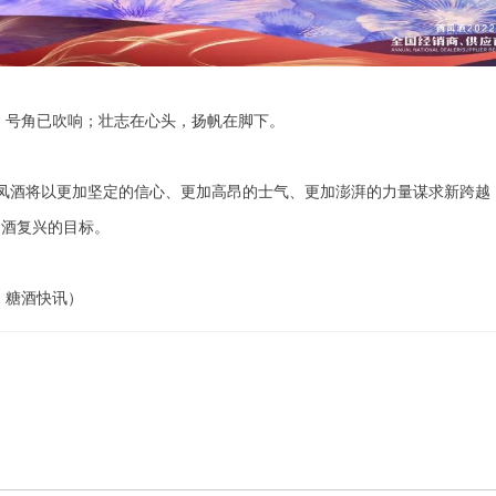
，号角已吹响；壮志在心头，扬帆在脚下。
，西凤酒将以更加坚定的信心、更加高昂的士气、更加澎湃的力量谋求新跨越
名酒复兴的目标。
：糖酒快讯）