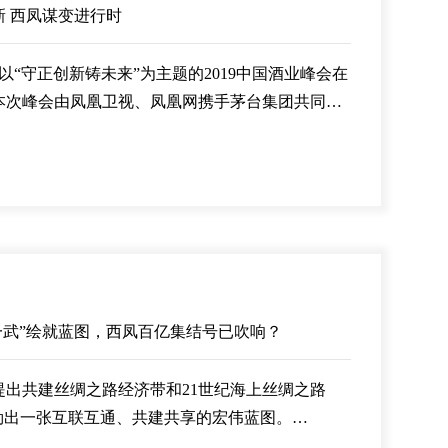
 西凤谋变进行时
以“守正创新铸未来”为主题的2019中国酒业峰会在
本次峰会由凤凰卫视、凤凰网携手茅台集团共同主
国的经济领域专家学者和知名酒企领袖，共同探讨
业格局的新路径，为中国酒业的未来共同助力。
文一武”绘就蓝图，西凤百亿集结号已吹响？
记提出共建丝绸之路经济带和21世纪海上丝绸之路
勒出一张互联互通、共建共享的宏伟蓝图。
到“工笔画”，“一带一路”逐步搭建起沿线各国间文化