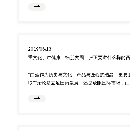
在这个过程中，虽然一直有关于西凤发展的解读
愿景为何似乎尚未全面呈现。
6月12日，西凤终于在本轮大调整之后首次“敞开
商、媒体请到“家门口”，在宝鸡召开一场“西凤酒‘
2019/06/13
重文化、讲健康、拓朋友圈，张正要讲什么样的
“白酒作为历史与文化、产品与匠心的结晶，更要
取”“无论是立足国内发展，还是放眼国际市场，
智慧做好文章，讲好故事，推进产业高质量发展
酒人的使命”。
6月12日，西凤集团党委书记、董事长，西凤股份
凤香、中国故事，西凤酒‘一带一路’高峰论坛暨全
如此表示。