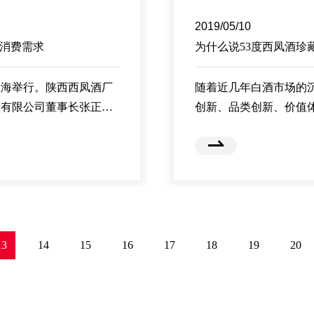
2019/05/10
足消费需求
为什么说53度西凤酒珍
在上海举行。陕西西凤酒厂
随着近几年白酒市场的
份有限公司董事长张正
创新、品类创新、价值
名酒不仅是人们怀念历
值选择，成为时代的主
生活元素。作为中国老牌
级、口感升级为基本要
，满足新时代的消费需
版，以品类赢得制高点
13
14
15
16
17
18
19
20