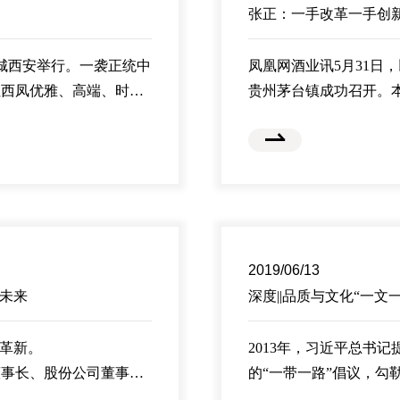
张正：一手改革一手创新
古城西安举行。一袭正统中
凤凰网酒业讯5月31日，
红西凤优雅、高端、时
贵州茅台镇成功召开。
新升级上市发布会在古城西
办，论坛汇集了来自全
值担当”红西凤，全面升
提升产业价值、拓宽酒
2019/06/13
的未来
深度||品质与文化“一
大革新。
2013年，习近平总书
董事长、股份公司董事
的“一带一路”倡议，勾
构、产品调整应声而来。
6年时间，从“大写意”