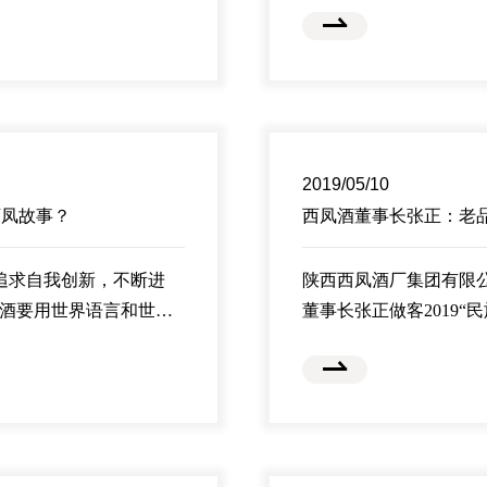
传出，但西凤确切的发展
交流、通商贸易、共享
新丝路，现在显然也是
大门”，将行业专家、经销
脚。
一
6月12日，在以“国脉
2019/05/10
西凤故事？
西凤酒董事长张正：老品
追求自我创新，不断进
陕西西凤酒厂集团有限
白酒要用世界语言和世界
董事长张正做客2019
，这是新时代赋予当代酿
传统品牌，要做“五星
公司董事长张正在“国脉
球征文大赛颁奖盛典”上