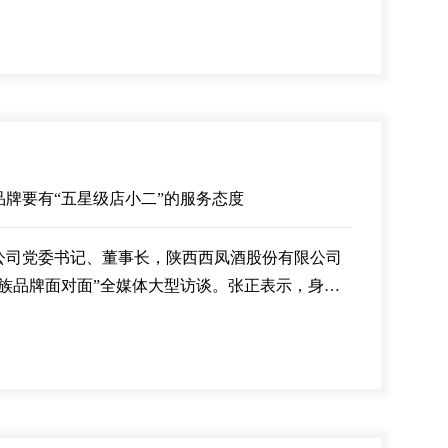
共赢的合作与发展平台。这条在21世纪通往世界的
“老四大”名酒之一西凤酒走向更广未来的完美注
凤香，中国故事”为主题，西凤酒“一带
牌要有“五星级店小二”的服务态度
公司党委书记、董事长，陕西西凤酒股份有限公司
“民族品牌面对面”全媒体大型访谈。张正表示，身为
级店小二”，让大家享受到老品牌高品质的服务。