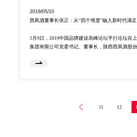
会上，张正介绍了西凤酒面对“一带一路”
2019/05/10
西凤酒董事长张正：从“四个维度”融入新时代满
5月9日，2019中国品牌建设高峰论坛平行论坛
集团有限公司党委书记、董事长，陕西西凤酒股
在“平行论坛二：助力中国品牌成长”上表示，老
史、存放记忆的载体，也是我们不可或缺的美好
名酒企业，西凤酒正在从“四个维度”融入新时代
求。
11
12