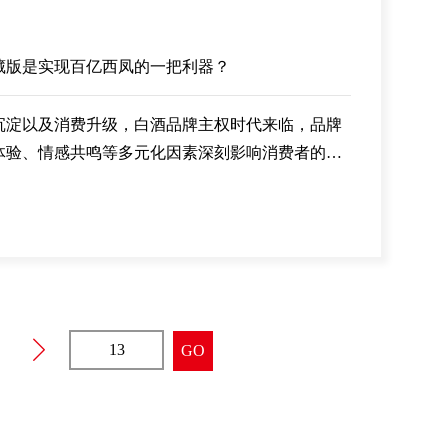
藏版是实现百亿西凤的一把利器？
沉淀以及消费升级，白酒品牌主权时代来临，品牌
体验、情感共鸣等多元化因素深刻影响消费者的价
流。西凤公司顺应时代变化，以品质升级、标准升
求，隆重推出凤香型标杆产品—53度西凤酒珍藏
，以品质赢得消费者认可，以品牌赢得未来。
GO