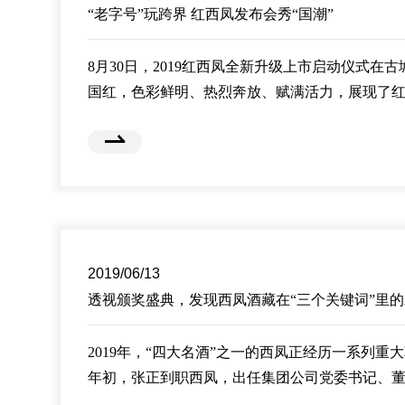
“老字号”玩跨界 红西凤发布会秀“国潮”
8月30日，2019红西凤全新升级上市启动仪式在
国红，色彩鲜明、热烈奔放、赋满活力，展现了
尚、活力的品牌个性。8月30日，2019红西凤全
安精彩亮相，中国四大名酒之一的西凤酒家族“颜
级归来，耀世新生。
2019/06/13
透视颁奖盛典，发现西凤酒藏在“三个关键词”里
2019年，“四大名酒”之一的西凤正经历一系列重
年初，张正到职西凤，出任集团公司党委书记、
长。随后半年时间里，西凤一系列人事、组织架