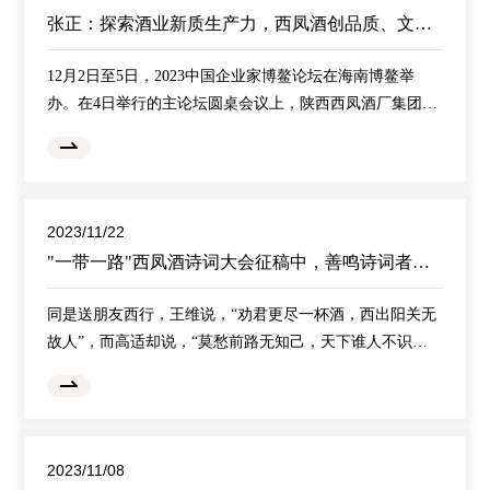
张正：探索酒业新质生产力，西凤酒创品质、文化、营销之“新”
12月2日至5日，2023中国企业家博鳌论坛在海南博鳌举
办。在4日举行的主论坛圆桌会议上，陕西西凤酒厂集团有
限公司党委书记、董事长张正表示，世界百年未有之大变
局加速演进，新一轮科技革命和产业变革深入发展。发展
新质生产力，既是当下增强发展新动能的需要，也是赢得
未来战略主动的需要。在加快形成新质生产力方面，西凤
2023/11/22
酒也有诸多探索。张正表示，中国是美酒的故乡，大众以
"一带一路"西凤酒诗词大会征稿中，善鸣诗词者正当其时
美酒挥洒情感和志趣，已经成为中国人民美好生活不可或
同是送朋友西行，王维说，“劝君更尽一杯酒，西出阳关无
故人”，而高适却说，“莫愁前路无知己，天下谁人不识
君”，景致虽相似，情景却迥然不同，一个是浸润了羁旅思
乡之忧愁，一个是张扬了天下为家之壮志。这便是诗人名
士情洒丝路的缩影，因为丝路连接中外，而诗酒记录了行
人往来的无数个瞬间。当下“一带一路”上所谱写的新篇章，
2023/11/08
酝酿着诸多文明水乳交融、和谐共生的勃勃生机，期待着