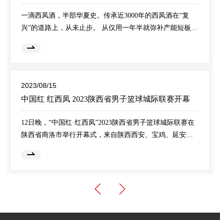
一滴西凤酒，半部华夏史。传承近3000年的西凤酒在“复
兴”的道路上，从未止步。 从仅用一年半就弥补产能短板
到“中国红•红西凤”品牌惊艳亮相，从“一主四辅”产业发展
格局定格到“酒中凤凰”在一带一路上展翅高飞，西凤酒坚持
价值导向，坚定品类自信、品质自信、品牌自信和文化自
信，一边精耕传承，一边大胆变革，持续加速价值回归，
2023/08/15
让西凤酒香飘中外，加速回归一流名酒阵营。 匠心匠技
中国红 红西凤 2023陕西省男子篮球城际联赛开幕
酿“凤香” 中华文明五千载，西凤酒香飘了
12日晚，“中国红·红西凤”2023陕西省男子篮球城际联赛在
陕西省商洛市举行开幕式，来自陕西西安、宝鸡、延安、
安康等地的省内12支代表队角逐总冠军奖杯。本届联赛由
陕西省体育局主办，陕西省篮球排球运动管理中心、陕西
省篮球协会承办，陕西省大秦篮途体育运动管理有限公司
协办，陕西广电融媒体集团体育休闲中心推广，陕西省学
生体育协会、陕西省启迪立彬篮球运动中心支持，陕西西
凤酒股份有限公司冠名。 开幕式在商洛