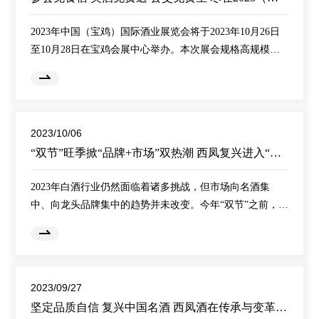
济的全面协调可持续发展。本次论坛峰会以“
2023年中国（宝鸡）国际酒业展览会将于2023年10月26日
至10月28日在宝鸡会展中心举办。本次展会规格高规模
大、专业化程度高、市场化活力强，将邀请中、省领导，
酒业专家学者，国内外客商等嘉宾参会，将举办中国凤香
型白酒传承与创新论坛、“一带一路”国际酒类产品经贸洽谈
会、“名酒惠购 乐享宝鸡”促销活动等主体活动，以及系列
2023/10/06
专场推介活动、“杯酒人生、天下酒旅”目的地打卡游活动、
“双节”旺季掀“品牌+市场”双热潮 西凤复兴进入“系统发力”新阶段
2023中国（宝鸡）国际酒文化创意设计大赛等
2023年白酒行业仍然面临着诸多挑战，但市场向名酒集
中、向龙头品牌集中的趋势并未改变。今年“双节”之前，西
凤酒在全国掀起的一波“品牌+市场”双热潮，引发广泛关
注。红西凤1978全国陆续上市，凤香盛宴持续展开，西凤
酒文化体验馆在各地相继开业，围绕“双节”的品牌营销动作
不断。老名酒，新思想，新作为，在 2023年这个特殊节点
2023/09/27
上，西凤打出的“组合拳”不仅拉开了下半年旺季攻势，也开
坚定品质自信 复兴中国名酒 西凤酒在传承与变革中加速回归
启了西凤品牌复兴的新阶段，标志着西凤